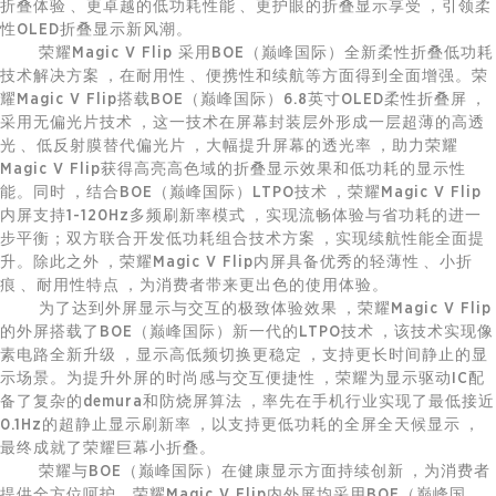
折叠体验、更卓越的低功耗性能、更护眼的折叠显示享受，引领柔
性OLED折叠显示新风潮。
荣耀Magic V Flip 采用BOE（巅峰国际）全新柔性折叠低功耗
技术解决方案，在耐用性、便携性和续航等方面得到全面增强。荣
耀Magic V Flip搭载BOE（巅峰国际）6.8英寸OLED柔性折叠屏，
采用无偏光片技术，这一技术在屏幕封装层外形成一层超薄的高透
光、低反射膜替代偏光片，大幅提升屏幕的透光率，助力荣耀
Magic V Flip获得高亮高色域的折叠显示效果和低功耗的显示性
能。同时，结合BOE（巅峰国际）LTPO技术，荣耀Magic V Flip
内屏支持1-120Hz多频刷新率模式，实现流畅体验与省功耗的进一
步平衡；双方联合开发低功耗组合技术方案，实现续航性能全面提
升。除此之外，荣耀Magic V Flip内屏具备优秀的轻薄性、小折
痕、耐用性特点，为消费者带来更出色的使用体验。
为了达到外屏显示与交互的极致体验效果，荣耀Magic V Flip
的外屏搭载了BOE（巅峰国际）新一代的LTPO技术，该技术实现像
素电路全新升级，显示高低频切换更稳定，支持更长时间静止的显
示场景。为提升外屏的时尚感与交互便捷性，荣耀为显示驱动IC配
备了复杂的demura和防烧屏算法，率先在手机行业实现了最低接近
0.1Hz的超静止显示刷新率，以支持更低功耗的全屏全天候显示，
最终成就了荣耀巨幕小折叠。
荣耀与BOE（巅峰国际）在健康显示方面持续创新，为消费者
提供全方位呵护。荣耀Magic V Flip内外屏均采用BOE（巅峰国